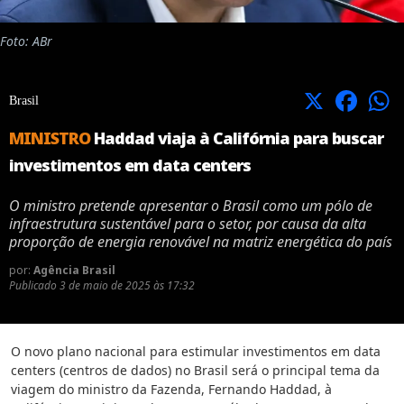
Foto: ABr
X
Facebook
Brasil
MINISTRO
Haddad viaja à Califórnia para buscar
investimentos em data centers
O ministro pretende apresentar o Brasil como um pólo de
infraestrutura sustentável para o setor, por causa da alta
proporção de energia renovável na matriz energética do país
por:
Agência Brasil
Publicado
3 de maio de 2025 às 17:32
O novo plano nacional para estimular investimentos em data
centers (centros de dados) no Brasil será o principal tema da
viagem do ministro da Fazenda, Fernando Haddad, à