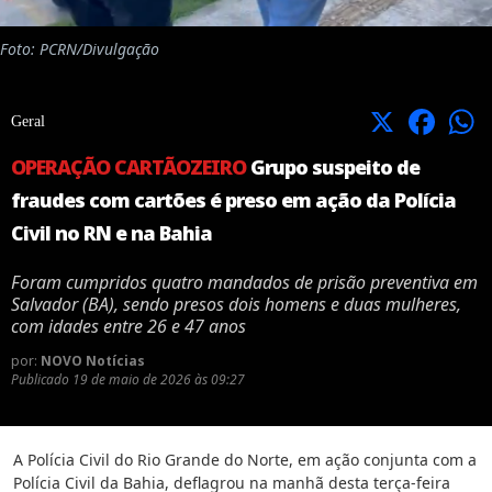
Foto: PCRN/Divulgação
X
Facebook
Geral
OPERAÇÃO CARTÃOZEIRO
Grupo suspeito de
fraudes com cartões é preso em ação da Polícia
Civil no RN e na Bahia
Foram cumpridos quatro mandados de prisão preventiva em
Salvador (BA), sendo presos dois homens e duas mulheres,
com idades entre 26 e 47 anos
por:
NOVO Notícias
Publicado
19 de maio de 2026 às 09:27
A Polícia Civil do Rio Grande do Norte, em ação conjunta com a
Polícia Civil da Bahia, deflagrou na manhã desta terça-feira