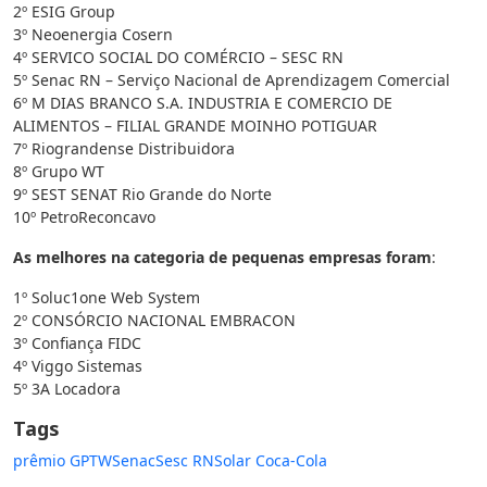
2º ESIG Group
3º Neoenergia Cosern
4º SERVICO SOCIAL DO COMÉRCIO – SESC RN
5º Senac RN – Serviço Nacional de Aprendizagem Comercial
6º M DIAS BRANCO S.A. INDUSTRIA E COMERCIO DE
ALIMENTOS – FILIAL GRANDE MOINHO POTIGUAR
7º Riograndense Distribuidora
8º Grupo WT
9º SEST SENAT Rio Grande do Norte
10º PetroReconcavo
As melhores na categoria de pequenas empresas foram
:
1º Soluc1one Web System
2º CONSÓRCIO NACIONAL EMBRACON
3º Confiança FIDC
4º Viggo Sistemas
5º 3A Locadora
Tags
prêmio GPTW
Senac
Sesc RN
Solar Coca-Cola