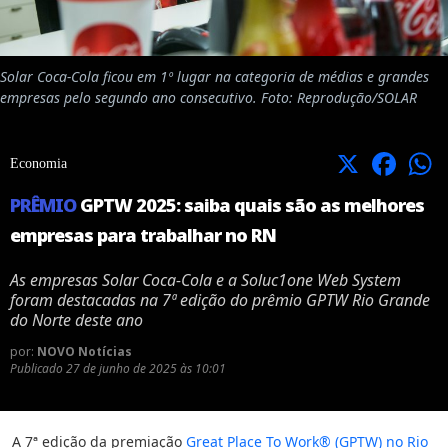
Solar Coca-Cola ficou em 1º lugar na categoria de médias e grandes
empresas pelo segundo ano consecutivo. Foto: Reprodução/SOLAR
X
Facebook
Economia
PRÊMIO
GPTW 2025: saiba quais são as melhores
empresas para trabalhar no RN
As empresas Solar Coca-Cola e a Soluc1one Web System
foram destacadas na 7ª edição do prêmio GPTW Rio Grande
do Norte deste ano
por:
NOVO Notícias
Publicado
27 de junho de 2025 às 10:01
A 7ª edição da premiação
Great Place To Work® (GPTW) no Rio