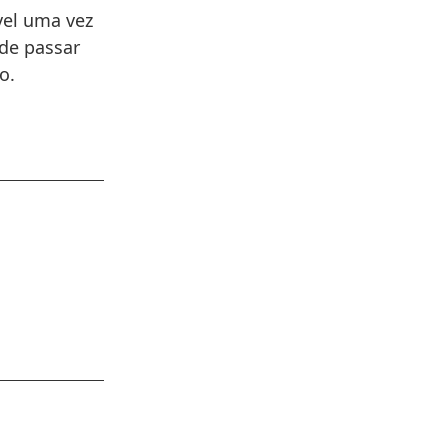
vel uma vez
 de passar
o.