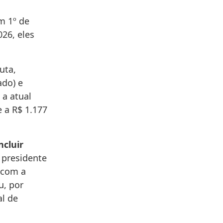
m 1º de
026, eles
uta,
ado) e
 a atual
 a R$ 1.177
ncluir
 presidente
, com a
u, por
al de