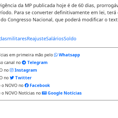
vigência da MP publicada hoje é de 60 dias, prorrogá
ríodo. Para se converter definitivamente em lei, terá
e do Congresso Nacional, que poderá modificar o text
das
militares
Reajuste
Salários
Soldo
ícias em primeira mão pelo
Whatsapp
so canal no
Telegram
VO no
Instagram
VO no
Twitter
 o NOVO no
Facebook
o NOVO Notícias no
Google Notícias