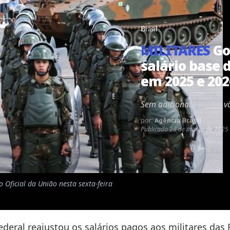
Brasil
MILITARES
Go
salário base 
em 2025 e 202
Sem adicionais, soldos v
por:
Agência Brasil
Publicado
28 de março de 2025 
 Oficial da União nesta sexta-feira
deral reajustou os salários pagos aos militares das 