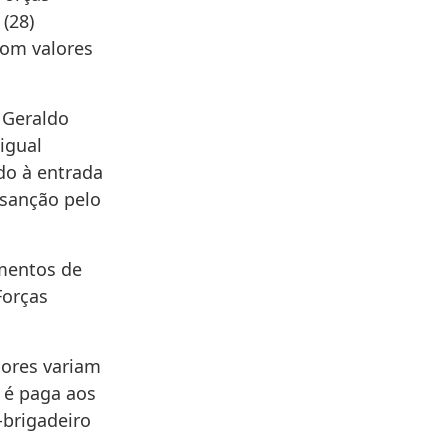
 (28)
 com valores
 Geraldo
igual
do à entrada
 sanção pelo
umentos de
Forças
lores variam
 é paga aos
-brigadeiro