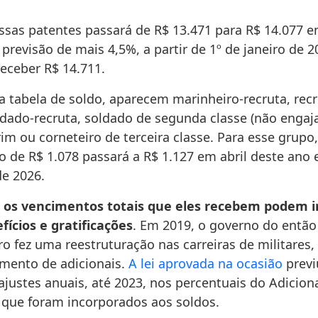
essas patentes passará de R$ 13.471 para R$ 14.077 e
 previsão de mais 4,5%, a partir de 1º de janeiro de 2
receber R$ 14.711.
a tabela de soldo, aparecem marinheiro-recruta, recr
ldado-recruta, soldado de segunda classe (não engaj
im ou corneteiro de terceira classe. Para esse grupo,
 de R$ 1.078 passará a R$ 1.127 em abril deste ano e
de 2026.
 os vencimentos totais que eles recebem podem i
fícios e gratificações
. Em 2019, o governo do então
ro fez uma reestruturação nas carreiras de militares
umento de adicionais.
A lei aprovada na ocasião
previ
justes anuais, até 2023, nos percentuais do Adicion
, que foram incorporados aos soldos.