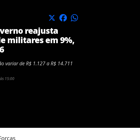
X
Facebook
WhatsApp
verno reajusta
de militares em 9%,
6
ão variar de R$ 1.127 a R$ 14.711
às 15:00
Forças