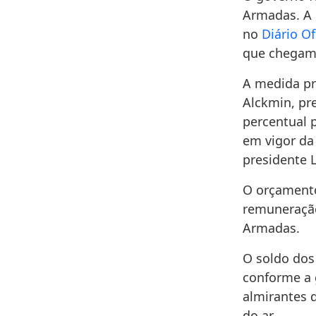
Armadas. A n
no
Diário Of
que chegam 
A medida pr
Alckmin, pr
percentual 
em vigor da
presidente L
O orçamento
remuneração
Armadas.
O soldo dos 
conforme a 
almirantes 
do ar.