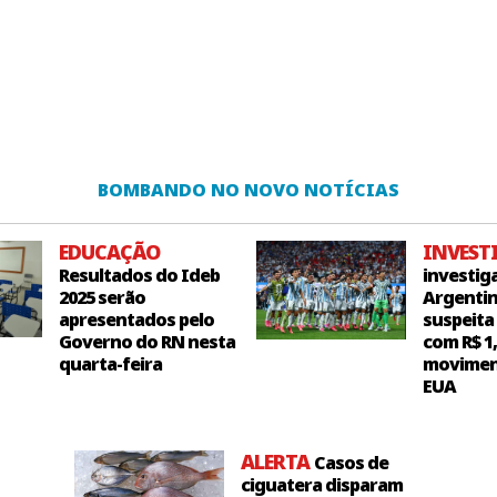
BOMBANDO NO NOVO NOTÍCIAS
EDUCAÇÃO
INVEST
Resultados do Ideb
investig
2025 serão
Argentin
apresentados pelo
suspeita
Governo do RN nesta
com R$ 1
quarta-feira
movimen
EUA
ALERTA
Casos de
ciguatera disparam