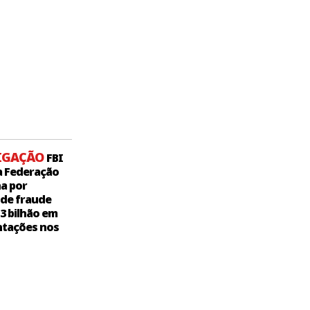
IGAÇÃO
FBI
a Federação
a por
 de fraude
,3 bilhão em
tações nos