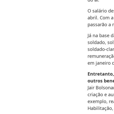
O salário d
abril. Com a
passarão a 
Já na base d
soldado, so
soldado-clar
remuneração
em janeiro 
Entretanto,
outros bene
Jair Bolsona
criação e a
exemplo, rea
Habilitação