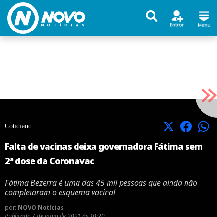
X
Facebook
Cotidiano
Falta de vacinas deixa governadora Fátima sem
2ª dose da Coronavac
Fátima Bezerra é uma das 45 mil pessoas que ainda não
completaram o esquema vacinal
por:
NOVO Notícias
Publicado
7 de maio de 2021 às 10:20