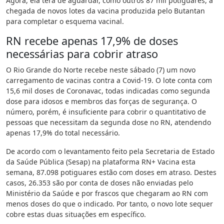
Agora, ela terá de aguardar, como outros 87 mil potiguares, a
chegada de novos lotes da vacina produzida pelo Butantan
para completar o esquema vacinal.
RN recebe apenas 17,9% de doses
necessárias para cobrir atraso
O Rio Grande do Norte recebe neste sábado (7) um novo
carregamento de vacinas contra a Covid-19. O lote conta com
15,6 mil doses de Coronavac, todas indicadas como segunda
dose para idosos e membros das forças de segurança. O
número, porém, é insuficiente para cobrir o quantitativo de
pessoas que necessitam da segunda dose no RN, atendendo
apenas 17,9% do total necessário.
De acordo com o levantamento feito pela Secretaria de Estado
da Saúde Pública (Sesap) na plataforma RN+ Vacina esta
semana, 87.098 potiguares estão com doses em atraso. Destes
casos, 26.353 são por conta de doses não enviadas pelo
Ministério da Saúde e por frascos que chegaram ao RN com
menos doses do que o indicado. Por tanto, o novo lote sequer
cobre estas duas situações em específico.