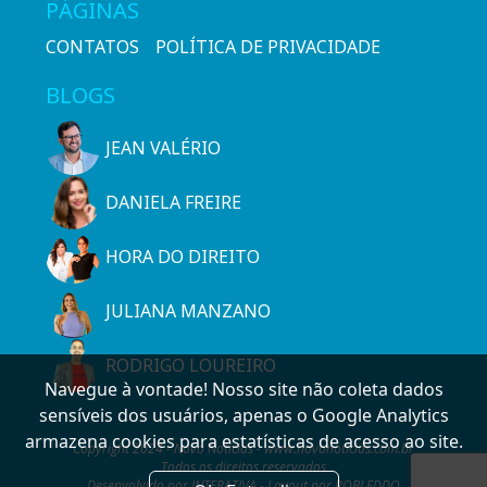
PÁGINAS
CONTATOS
POLÍTICA DE PRIVACIDADE
BLOGS
JEAN VALÉRIO
DANIELA FREIRE
HORA DO DIREITO
JULIANA MANZANO
RODRIGO LOUREIRO
Navegue à vontade! Nosso site não coleta dados
sensíveis dos usuários, apenas o Google Analytics
armazena cookies para estatísticas de acesso ao site.
Copyright 2024 - Novo Notícias - www.novonoticias.com.br
Todos os direitos reservados
Desenvolvido por INTERATIVA - Layout por ROBLEDDO