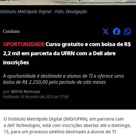
Instituto Metrópole Digital - Foto: Divulgação
X
Facebook
Cotidiano
OPORTUNIDADE
Curso gratuito e com bolsa de R$
2,2 mil em parceria da UFRN com a Dell abre
inscrições
A oportunidade é destinada a alunos de TI e oferece uma
bolsa de R$ 2.250,00 pelo período de oito meses
por:
NOVO Notícias
Publicado
10 de junho de 2025 às 17:00
O Instituto Metrópole Digital (IMD/UFRN), em parceria com
a
Dell Technologies
, está com inscrições abertas até o domingo,
15, para um processo seletivo destinado a alunos de TI