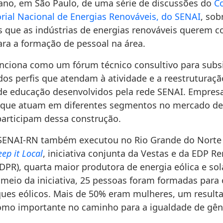
ano, em São Paulo, de uma série de discussões do
C
orial Nacional de Energias Renováveis, do SENAI
, sob
s que as indústrias de energias renováveis querem co
ra a formação de pessoal na área.
nciona como um fórum técnico consultivo para subsi
dos perfis que atendam à atividade e a reestruturaç
e educação desenvolvidos pela rede SENAI. Empresa
s que atuam em diferentes segmentos no mercado de
participam dessa construção.
SENAI-RN também executou no Rio Grande do Norte 
eep it Local
, iniciativa conjunta da Vestas e da EDP R
DPR), quarta maior produtora de energia eólica e sol
meio da iniciativa, 25 pessoas foram formadas para 
ues eólicos. Mais de 50% eram mulheres, um result
mo importante no caminho para a igualdade de gên