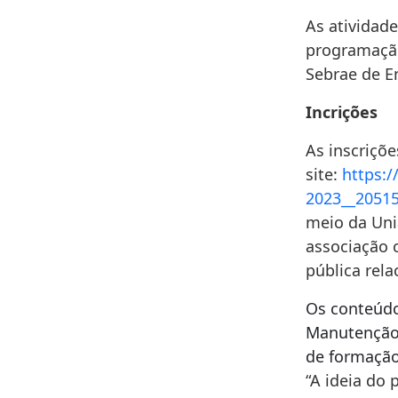
As atividade
programação
Sebrae de E
Incrições
As inscriçõe
site:
https:
2023__2051
meio da Uni
associação 
pública rela
Os conteúdo
Manutenção 
de formação 
“A ideia do 