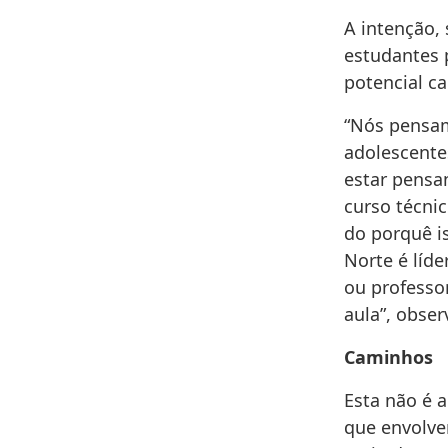
A intenção, 
estudantes 
potencial c
“Nós pensam
adolescente
estar pensa
curso técni
do porquê i
Norte é líd
ou professo
aula”, obser
Caminhos
Esta não é 
que envolve