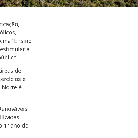
ricação,
licos,
icina “Ensino
 estimular a
ública.
áreas de
ercícios e
 Norte é
Renováveis
ilizadas
o 1º ano do