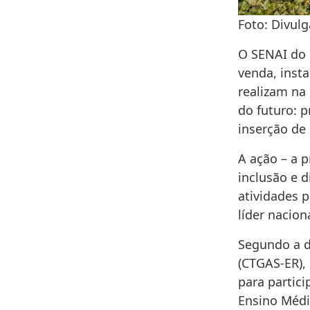
Foto: Divulg
O SENAI do 
venda, inst
realizam na 
do futuro: p
inserção de
A ação – a p
inclusão e 
atividades 
líder nacion
Segundo a d
(CTGAS-ER),
para partic
Ensino Médi