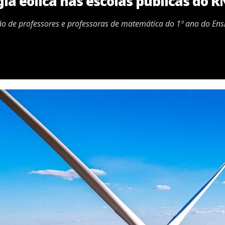
ia eólica nas escolas públicas do R
ão de professores e professoras de matemática do 1º ano do En