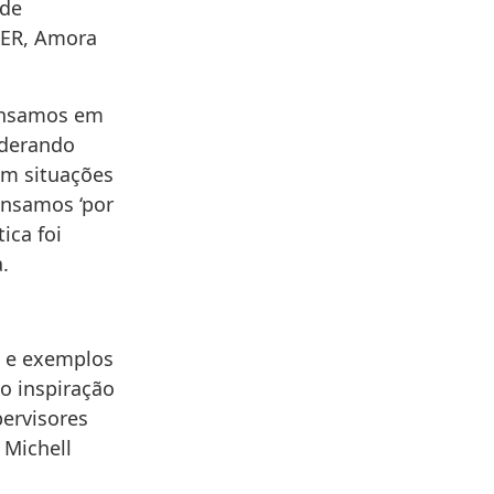
 de
S-ER, Amora
pensamos em
iderando
om situações
ensamos ‘por
ica foi
.
a e exemplos
o inspiração
pervisores
 Michell