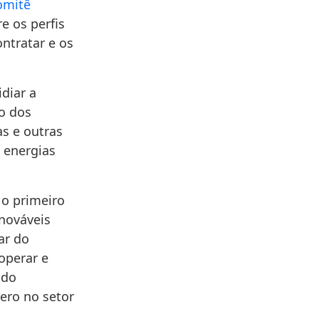
omitê
re os perfis
ntratar e os
diar a
ão dos
s e outras
 energias
o primeiro
enováveis
ar do
operar e
ado
ero no setor