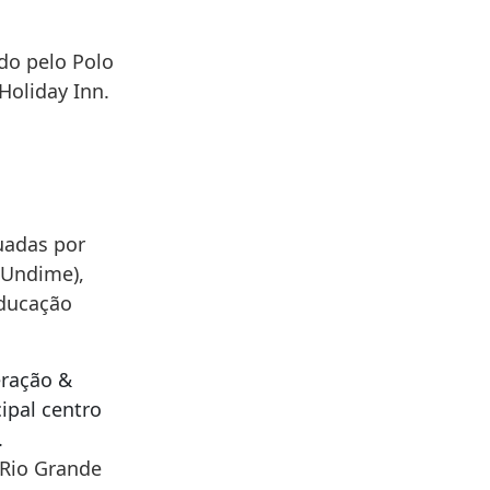
do pelo Polo
Holiday Inn.
uadas por
(Undime),
educação
eração &
ipal centro
.
 Rio Grande