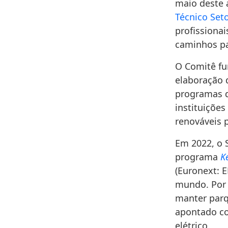
maio deste 
Técnico Set
profissionai
caminhos pa
O Comitê fu
elaboração 
programas d
instituiçõe
renováveis 
Em 2022, o 
programa
K
(Euronext: E
mundo. Por 
manter parq
apontado co
elétrico.