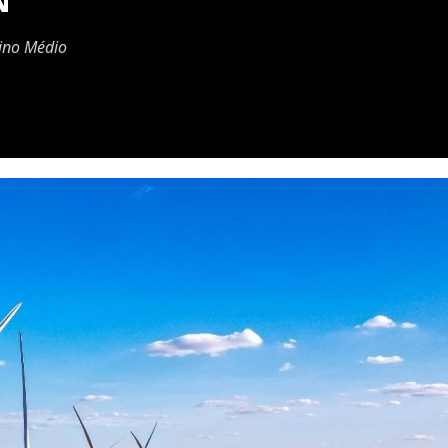
N
sino Médio