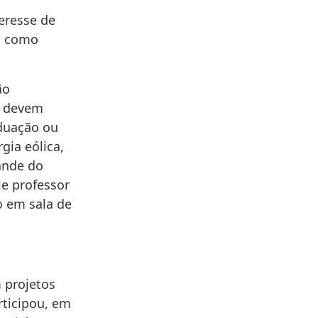
teresse de
da como
ão
e devem
aduação ou
gia eólica,
ande do
le professor
o em sala de
 projetos
rticipou, em