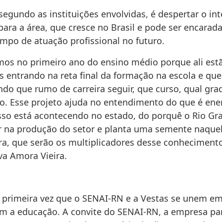
segundo as instituições envolvidas, é despertar o in
para a área, que cresce no Brasil e pode ser encara
ampo de atuação profissional no futuro.
os no primeiro ano do ensino médio porque ali est
s entrando na reta final da formação na escola e qu
ndo que rumo de carreira seguir, que curso, qual gr
co. Esse projeto ajuda no entendimento do que é ener
sso está acontecendo no estado, do porquê o Rio Gr
er na produção do setor e planta uma semente naque
ra, que serão os multiplicadores desse conheciment
va Amora Vieira.
a primeira vez que o SENAI-RN e a Vestas se unem em
m a educação. A convite do SENAI-RN, a empresa pa