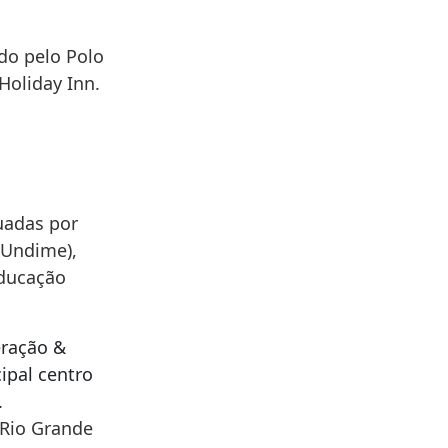
do pelo Polo
Holiday Inn.
uadas por
(Undime),
educação
eração &
ipal centro
.
 Rio Grande