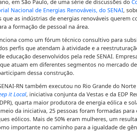
ano, em São Paulo, de uma série de discussões do
C
orial Nacional de Energias Renováveis, do SENAI
, sob
s que as indústrias de energias renováveis querem co
ra a formação de pessoal na área.
nciona como um fórum técnico consultivo para subsi
dos perfis que atendam à atividade e a reestruturaç
e educação desenvolvidos pela rede SENAI. Empresa
s que atuam em diferentes segmentos no mercado de
participam dessa construção.
SENAI-RN também executou no Rio Grande do Norte 
eep it Local
, iniciativa conjunta da Vestas e da EDP R
DPR), quarta maior produtora de energia eólica e sol
meio da iniciativa, 25 pessoas foram formadas para 
ues eólicos. Mais de 50% eram mulheres, um result
mo importante no caminho para a igualdade de gên