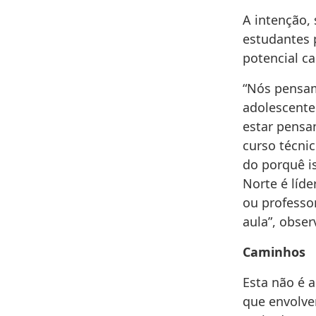
A intenção, 
estudantes 
potencial c
“Nós pensam
adolescente
estar pensa
curso técni
do porquê i
Norte é líd
ou professo
aula”, obser
Caminhos
Esta não é 
que envolve