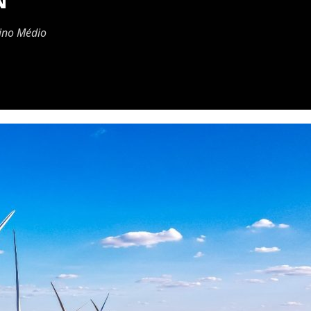
N
sino Médio