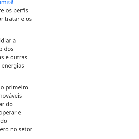
omitê
re os perfis
ntratar e os
diar a
ão dos
s e outras
 energias
o primeiro
enováveis
ar do
operar e
ado
ero no setor