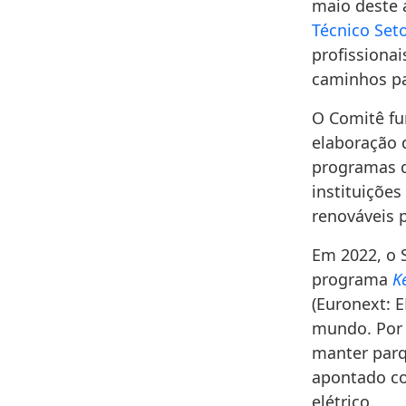
maio deste 
Técnico Set
profissionai
caminhos pa
O Comitê fu
elaboração 
programas d
instituiçõe
renováveis 
Em 2022, o 
programa
K
(Euronext: E
mundo. Por 
manter parq
apontado co
elétrico.