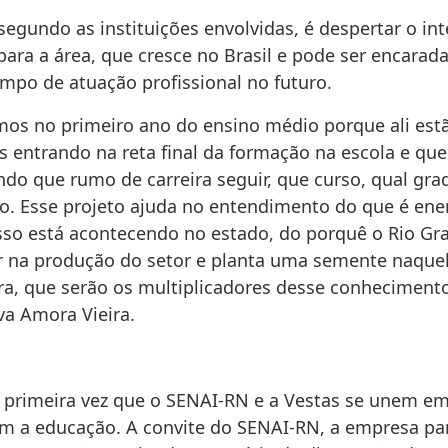
segundo as instituições envolvidas, é despertar o in
para a área, que cresce no Brasil e pode ser encara
ampo de atuação profissional no futuro.
os no primeiro ano do ensino médio porque ali est
s entrando na reta final da formação na escola e qu
ndo que rumo de carreira seguir, que curso, qual gr
co. Esse projeto ajuda no entendimento do que é ener
sso está acontecendo no estado, do porquê o Rio Gr
er na produção do setor e planta uma semente naque
ra, que serão os multiplicadores desse conheciment
va Amora Vieira.
a primeira vez que o SENAI-RN e a Vestas se unem em
m a educação. A convite do SENAI-RN, a empresa pa