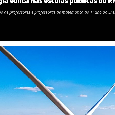
ia eólica nas escolas públicas do R
ão de professores e professoras de matemática do 1º ano do En