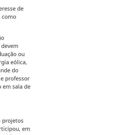
teresse de
da como
ão
e devem
aduação ou
gia eólica,
ande do
le professor
o em sala de
 projetos
rticipou, em