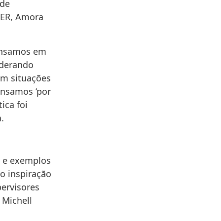
 de
S-ER, Amora
pensamos em
iderando
om situações
ensamos ‘por
ica foi
.
a e exemplos
o inspiração
pervisores
 Michell