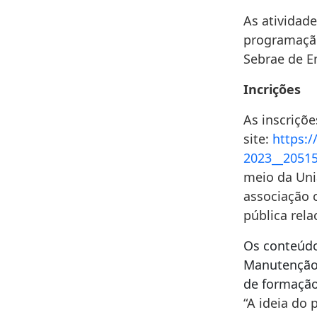
As atividade
programação
Sebrae de E
Incrições
As inscriçõe
site:
https:
2023__2051
meio da Uni
associação 
pública rela
Os conteúdo
Manutenção 
de formação 
“A ideia do 