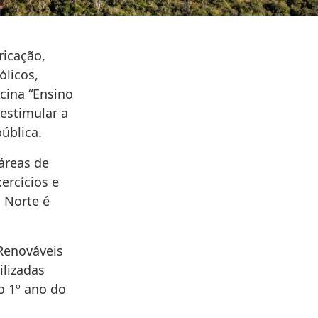
ricação,
licos,
icina “Ensino
 estimular a
ública.
áreas de
ercícios e
 Norte é
Renováveis
ilizadas
o 1º ano do