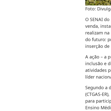
Foto: Divulg
O SENAI do 
venda, inst
realizam na 
do futuro: p
inserção de
A ação – a p
inclusão e 
atividades 
líder nacion
Segundo a d
(CTGAS-ER),
para partic
Ensino Médi