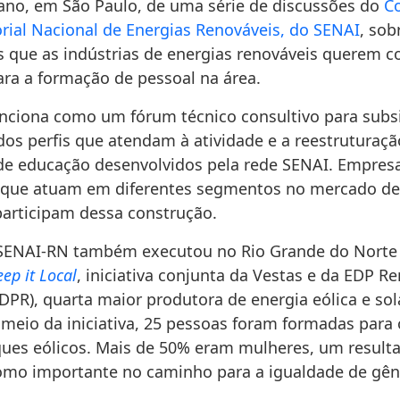
ano, em São Paulo, de uma série de discussões do
C
orial Nacional de Energias Renováveis, do SENAI
, sob
s que as indústrias de energias renováveis querem co
ra a formação de pessoal na área.
nciona como um fórum técnico consultivo para subsi
dos perfis que atendam à atividade e a reestruturaç
e educação desenvolvidos pela rede SENAI. Empresa
s que atuam em diferentes segmentos no mercado de
participam dessa construção.
SENAI-RN também executou no Rio Grande do Norte 
eep it Local
, iniciativa conjunta da Vestas e da EDP R
DPR), quarta maior produtora de energia eólica e sol
meio da iniciativa, 25 pessoas foram formadas para 
ues eólicos. Mais de 50% eram mulheres, um result
mo importante no caminho para a igualdade de gên