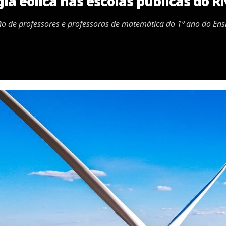
ia eólica nas escolas públicas do R
ão de professores e professoras de matemática do 1º ano do En