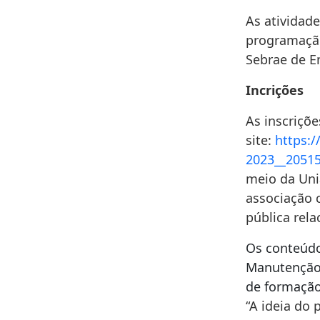
As atividade
programação
Sebrae de E
Incrições
As inscriçõe
site:
https:
2023__2051
meio da Uni
associação 
pública rela
Os conteúdo
Manutenção 
de formação 
“A ideia do 