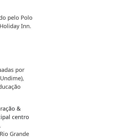
do pelo Polo
Holiday Inn.
uadas por
(Undime),
educação
eração &
ipal centro
.
 Rio Grande