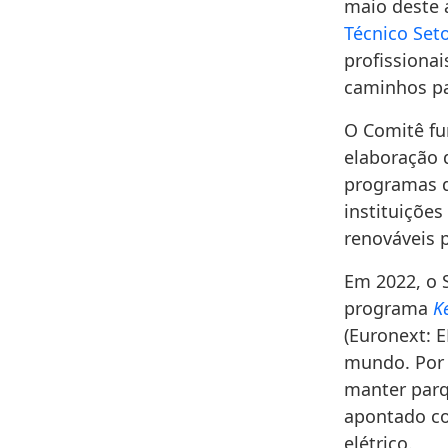
maio deste 
Técnico Set
profissionai
caminhos pa
O Comitê fu
elaboração 
programas d
instituiçõe
renováveis 
Em 2022, o 
programa
K
(Euronext: E
mundo. Por 
manter parq
apontado co
elétrico.