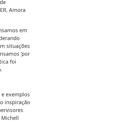
 de
S-ER, Amora
pensamos em
iderando
om situações
ensamos ‘por
ica foi
.
a e exemplos
o inspiração
pervisores
 Michell