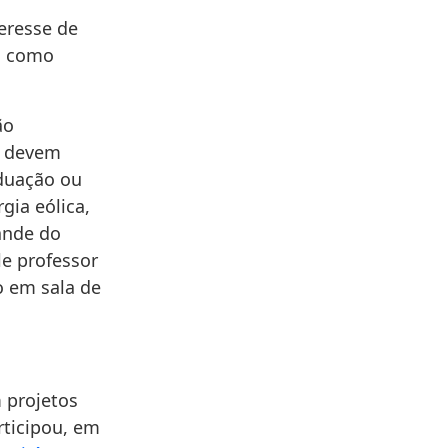
teresse de
da como
ão
e devem
aduação ou
gia eólica,
ande do
le professor
o em sala de
 projetos
rticipou, em