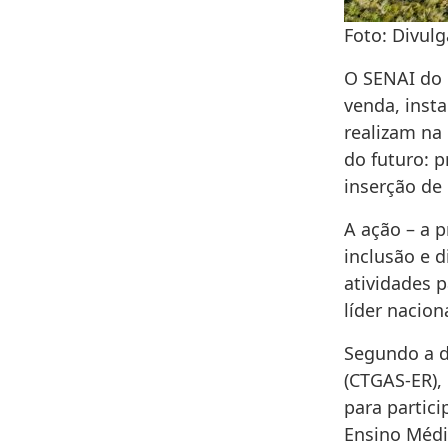
Foto: Divulg
O SENAI do 
venda, inst
realizam na 
do futuro: p
inserção de
A ação – a p
inclusão e 
atividades 
líder nacion
Segundo a d
(CTGAS-ER),
para partic
Ensino Médi