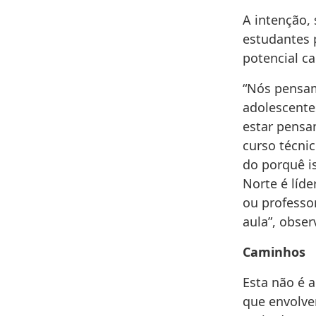
A intenção, 
estudantes 
potencial c
“Nós pensam
adolescente
estar pensa
curso técni
do porquê i
Norte é líd
ou professo
aula”, obser
Caminhos
Esta não é 
que envolve