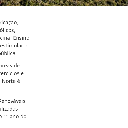
ricação,
licos,
icina “Ensino
 estimular a
ública.
áreas de
ercícios e
 Norte é
Renováveis
ilizadas
o 1º ano do