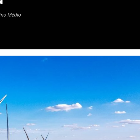
N
sino Médio