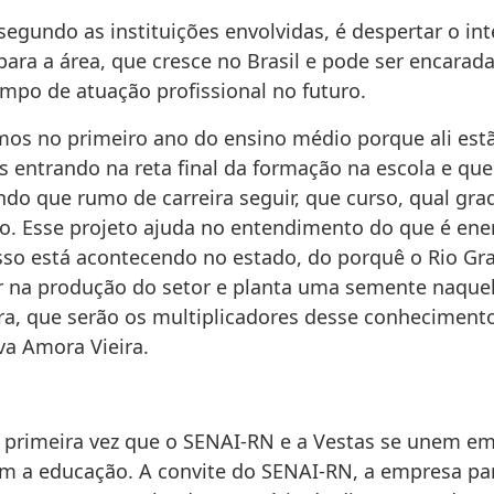
segundo as instituições envolvidas, é despertar o in
para a área, que cresce no Brasil e pode ser encara
ampo de atuação profissional no futuro.
os no primeiro ano do ensino médio porque ali est
s entrando na reta final da formação na escola e qu
ndo que rumo de carreira seguir, que curso, qual gr
co. Esse projeto ajuda no entendimento do que é ener
sso está acontecendo no estado, do porquê o Rio Gr
er na produção do setor e planta uma semente naque
ra, que serão os multiplicadores desse conheciment
va Amora Vieira.
a primeira vez que o SENAI-RN e a Vestas se unem em
m a educação. A convite do SENAI-RN, a empresa pa