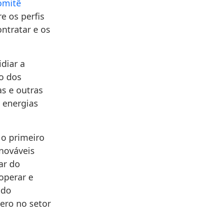
omitê
re os perfis
ntratar e os
diar a
ão dos
s e outras
 energias
o primeiro
enováveis
ar do
operar e
ado
ero no setor