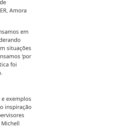
 de
S-ER, Amora
pensamos em
iderando
om situações
ensamos ‘por
ica foi
.
a e exemplos
o inspiração
pervisores
 Michell