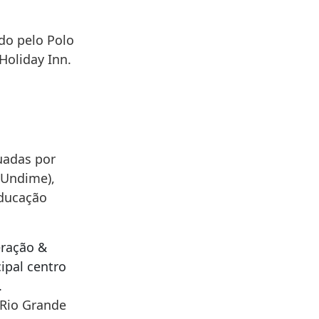
do pelo Polo
Holiday Inn.
uadas por
(Undime),
educação
eração &
ipal centro
.
 Rio Grande