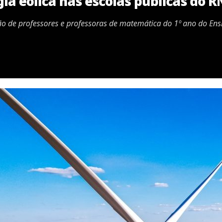
ia eólica nas escolas públicas do R
ão de professores e professoras de matemática do 1º ano do En