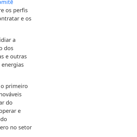
omitê
re os perfis
ntratar e os
diar a
ão dos
s e outras
 energias
o primeiro
enováveis
ar do
operar e
ado
ero no setor