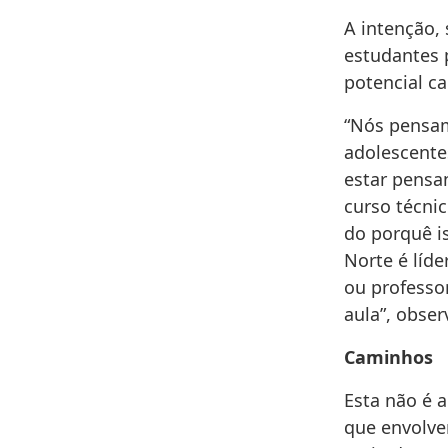
A intenção, 
estudantes 
potencial c
“Nós pensam
adolescente
estar pensa
curso técni
do porquê i
Norte é líd
ou professo
aula”, obser
Caminhos
Esta não é 
que envolve