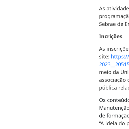
As atividade
programação
Sebrae de E
Incrições
As inscriçõe
site:
https:
2023__2051
meio da Uni
associação 
pública rela
Os conteúdo
Manutenção 
de formação 
“A ideia do 