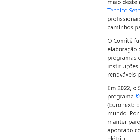
maio deste 
Técnico Set
profissionai
caminhos pa
O Comitê fu
elaboração 
programas d
instituiçõe
renováveis 
Em 2022, o 
programa
K
(Euronext: E
mundo. Por 
manter parq
apontado co
elétrico.