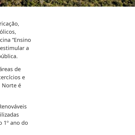
ricação,
licos,
icina “Ensino
 estimular a
ública.
áreas de
ercícios e
 Norte é
Renováveis
ilizadas
o 1º ano do