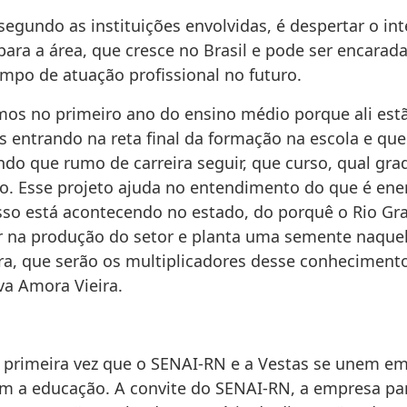
segundo as instituições envolvidas, é despertar o in
para a área, que cresce no Brasil e pode ser encara
ampo de atuação profissional no futuro.
os no primeiro ano do ensino médio porque ali est
s entrando na reta final da formação na escola e qu
ndo que rumo de carreira seguir, que curso, qual gr
co. Esse projeto ajuda no entendimento do que é ener
sso está acontecendo no estado, do porquê o Rio Gr
er na produção do setor e planta uma semente naque
ra, que serão os multiplicadores desse conheciment
va Amora Vieira.
a primeira vez que o SENAI-RN e a Vestas se unem em
m a educação. A convite do SENAI-RN, a empresa pa