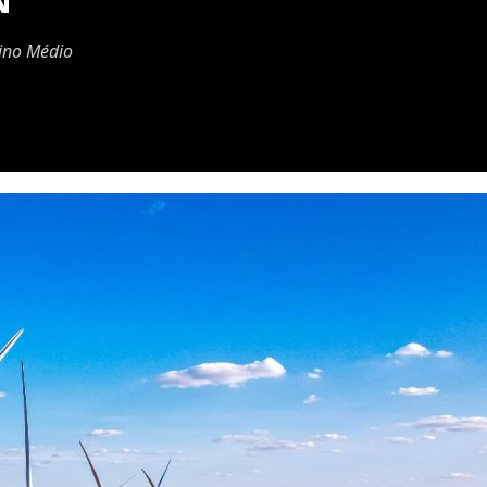
N
sino Médio