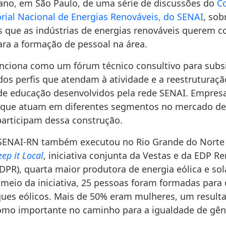
ano, em São Paulo, de uma série de discussões do
C
orial Nacional de Energias Renováveis, do SENAI
, sob
s que as indústrias de energias renováveis querem co
ra a formação de pessoal na área.
nciona como um fórum técnico consultivo para subsi
dos perfis que atendam à atividade e a reestruturaç
e educação desenvolvidos pela rede SENAI. Empresa
s que atuam em diferentes segmentos no mercado de
participam dessa construção.
SENAI-RN também executou no Rio Grande do Norte 
eep it Local
, iniciativa conjunta da Vestas e da EDP R
DPR), quarta maior produtora de energia eólica e sol
meio da iniciativa, 25 pessoas foram formadas para 
ues eólicos. Mais de 50% eram mulheres, um result
mo importante no caminho para a igualdade de gên