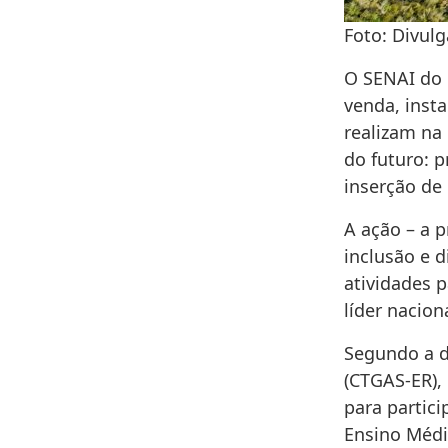
Foto: Divulg
O SENAI do 
venda, inst
realizam na 
do futuro: p
inserção de
A ação – a p
inclusão e 
atividades 
líder nacion
Segundo a d
(CTGAS-ER),
para partic
Ensino Médi