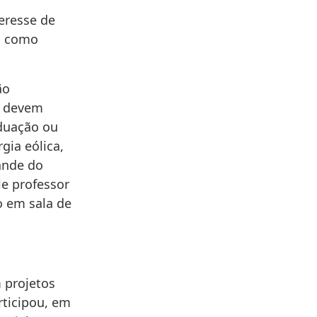
teresse de
da como
ão
e devem
aduação ou
gia eólica,
ande do
le professor
o em sala de
 projetos
rticipou, em