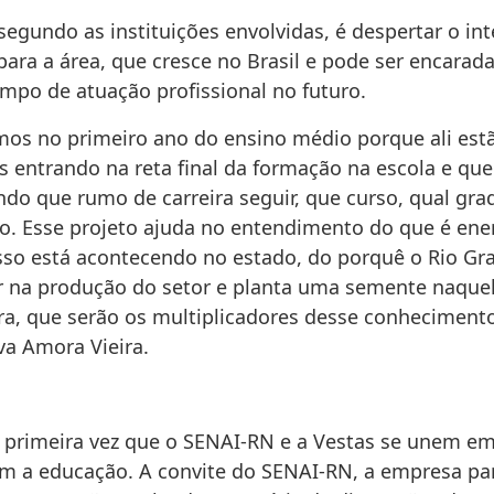
segundo as instituições envolvidas, é despertar o in
para a área, que cresce no Brasil e pode ser encara
ampo de atuação profissional no futuro.
os no primeiro ano do ensino médio porque ali est
s entrando na reta final da formação na escola e qu
ndo que rumo de carreira seguir, que curso, qual gr
co. Esse projeto ajuda no entendimento do que é ener
sso está acontecendo no estado, do porquê o Rio Gr
er na produção do setor e planta uma semente naque
ra, que serão os multiplicadores desse conheciment
va Amora Vieira.
a primeira vez que o SENAI-RN e a Vestas se unem em
m a educação. A convite do SENAI-RN, a empresa pa