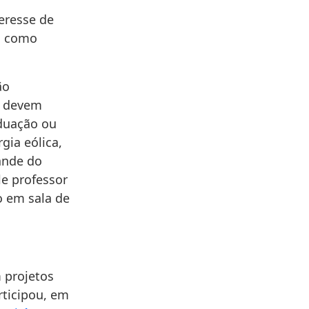
teresse de
da como
ão
e devem
aduação ou
gia eólica,
ande do
le professor
o em sala de
 projetos
rticipou, em