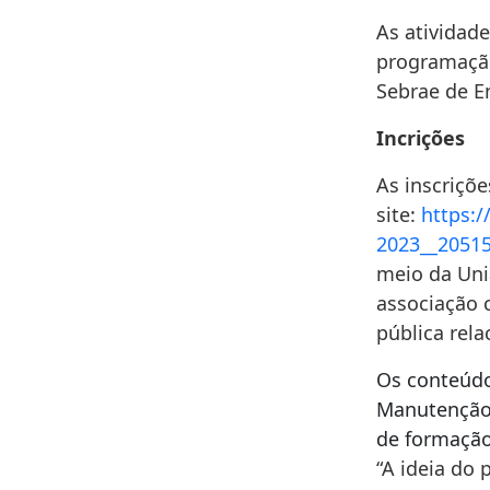
As atividade
programação
Sebrae de E
Incrições
As inscriçõe
site:
https:
2023__2051
meio da Uni
associação 
pública rela
Os conteúdo
Manutenção 
de formação 
“A ideia do 