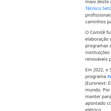
maio deste 
Técnico Set
profissionai
caminhos pa
O Comitê fu
elaboração 
programas d
instituiçõe
renováveis 
Em 2022, o 
programa
K
(Euronext: E
mundo. Por 
manter parq
apontado co
elétrico.