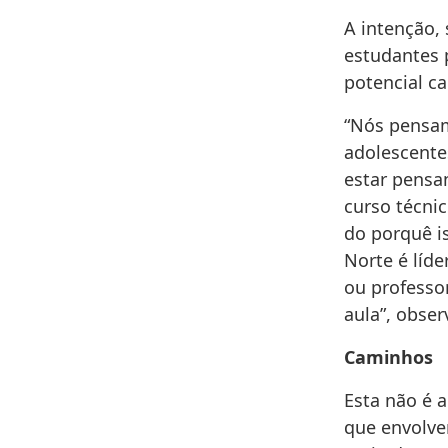
A intenção, 
estudantes 
potencial c
“Nós pensam
adolescente
estar pensa
curso técni
do porquê i
Norte é líd
ou professo
aula”, obser
Caminhos
Esta não é 
que envolve