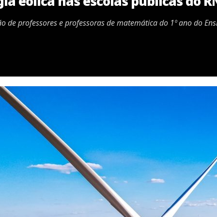
ia eólica nas escolas públicas do R
ão de professores e professoras de matemática do 1º ano do En