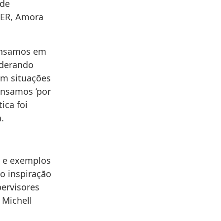
 de
S-ER, Amora
pensamos em
iderando
om situações
ensamos ‘por
ica foi
.
a e exemplos
o inspiração
pervisores
 Michell