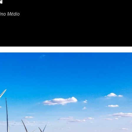
N
sino Médio