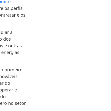
omitê
re os perfis
ntratar e os
diar a
ão dos
s e outras
 energias
o primeiro
enováveis
ar do
operar e
ado
ero no setor