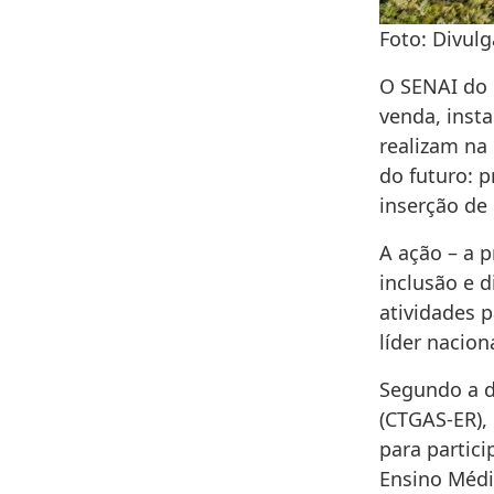
Foto: Divulg
O SENAI do 
venda, inst
realizam na 
do futuro: p
inserção de
A ação – a p
inclusão e 
atividades 
líder nacion
Segundo a d
(CTGAS-ER),
para partic
Ensino Médi