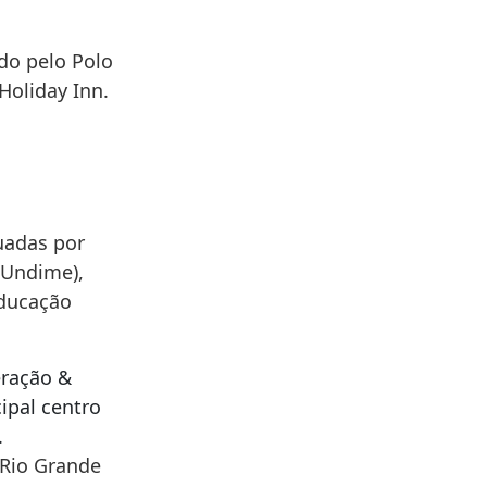
do pelo Polo
Holiday Inn.
uadas por
(Undime),
educação
eração &
ipal centro
.
 Rio Grande