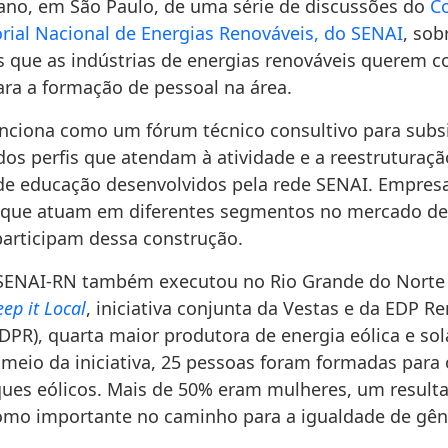
ano, em São Paulo, de uma série de discussões do
C
orial Nacional de Energias Renováveis, do SENAI
, sob
s que as indústrias de energias renováveis querem co
ra a formação de pessoal na área.
nciona como um fórum técnico consultivo para subsi
dos perfis que atendam à atividade e a reestruturaç
e educação desenvolvidos pela rede SENAI. Empresa
s que atuam em diferentes segmentos no mercado de
participam dessa construção.
SENAI-RN também executou no Rio Grande do Norte 
eep it Local
, iniciativa conjunta da Vestas e da EDP R
DPR), quarta maior produtora de energia eólica e sol
meio da iniciativa, 25 pessoas foram formadas para 
ues eólicos. Mais de 50% eram mulheres, um result
mo importante no caminho para a igualdade de gên