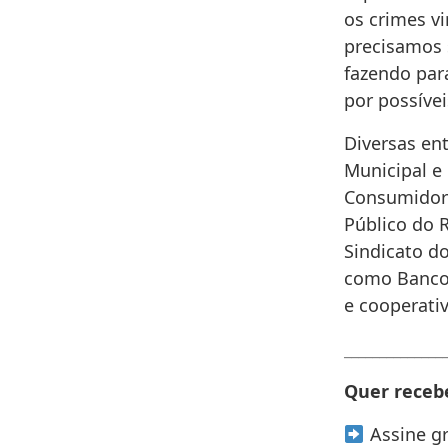
os crimes vi
precisamos s
fazendo para
por possíve
Diversas en
Municipal e 
Consumidor 
Público do 
Sindicato do
como Banco 
e cooperativ
______________
Quer recebe
Assine g