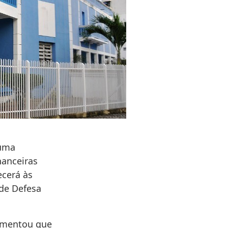
 uma
nanceiras
ecerá às
 de Defesa
comentou que