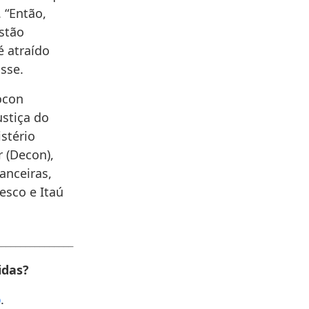
 “Então,
estão
é atraído
sse.
ocon
ustiça do
stério
 (Decon),
anceiras,
esco e Itaú
________________
idas?
p
.