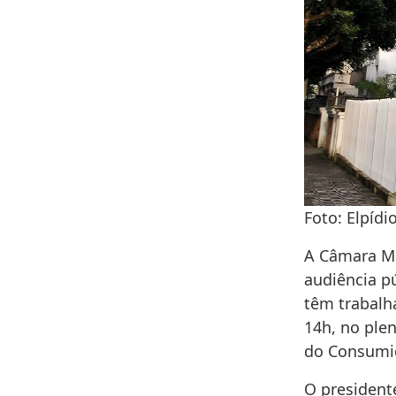
Foto: Elpíd
A Câmara Mu
audiência pú
têm trabalh
14h, no ple
do Consumi
O president