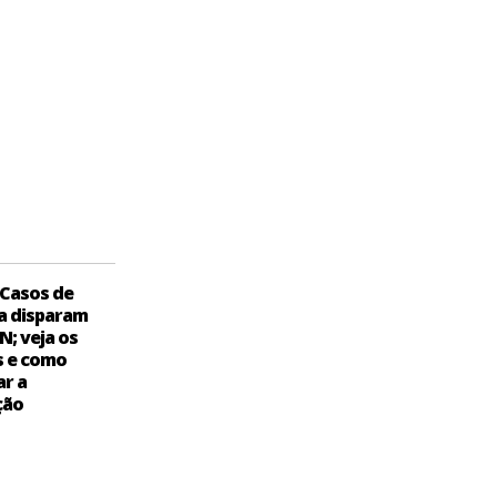
Casos de
a disparam
N; veja os
s e como
ar a
ção