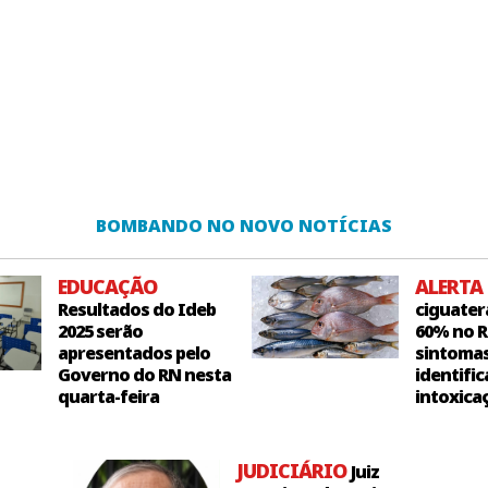
BOMBANDO NO NOVO NOTÍCIAS
EDUCAÇÃO
ALERTA
Resultados do Ideb
ciguater
2025 serão
60% no R
apresentados pelo
sintoma
Governo do RN nesta
identific
quarta-feira
intoxica
JUDICIÁRIO
Juiz