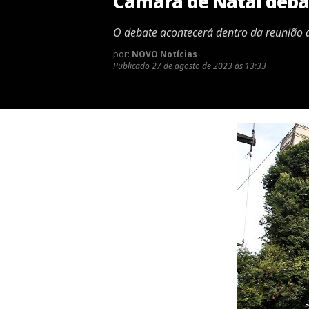
Câmara de Natal debat
O debate acontecerá dentro da reunião
por:
NOVO Notícias
Publicado
27 de agosto de 2023 às 13:33