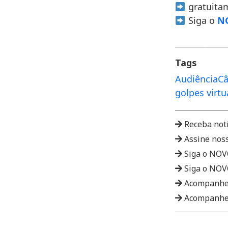
gratuita
Siga o
NO
______________
Tags
Audiência
Câ
golpes virtu
Receba not
Assine nos
Siga o NO
Siga o NO
Acompanhe
Acompanhe 