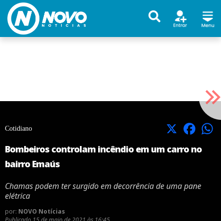
X
Facebook
Cotidiano
Bombeiros controlam incêndio em um carro no
bairro Emaús
Chamas podem ter surgido em decorrência de uma pane
elétrica
por:
NOVO Notícias
Publicado
15 de maio de 2021 às 16:45