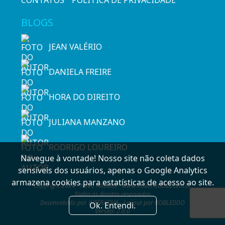
CONTATOS
POLÍTICA DE PRIVACIDADE
BLOGS
JEAN VALÉRIO
DANIELA FREIRE
HORA DO DIREITO
JULIANA MANZANO
RODRIGO LOUREIRO
Navegue à vontade! Nosso site não coleta dados
sensíveis dos usuários, apenas o Google Analytics
armazena cookies para estatísticas de acesso ao site.
Copyright 2024 - Novo Notícias - www.novonoticias.com.br
Todos os direitos reservados
Desenvolvido por INTERATIVA - Layout por ROBLEDDO
Ok. Entendi.
Versão: 2.0.0