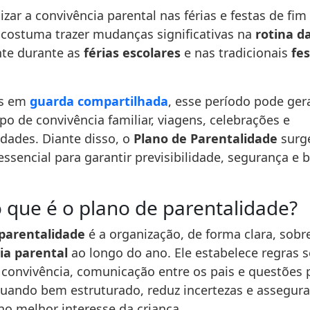
ar a convivência parental nas férias e festas de fim
o costuma trazer mudanças significativas na
rotina d
te durante as
férias escolares
e nas tradicionais
fes
as em
guarda compartilhada
, esse período pode gera
o de convivência familiar, viagens, celebrações e
idades. Diante disso, o
Plano de Parentalidade
surg
ssencial para garantir previsibilidade, segurança e 
 o que é o plano de parentalidade?
 parentalidade
é a organização, de forma clara, sob
ia parental
ao longo do ano. Ele estabelece regras 
 convivência, comunicação entre os pais e questões 
Quando bem estruturado, reduz incertezas e assegura
o melhor interesse da criança.