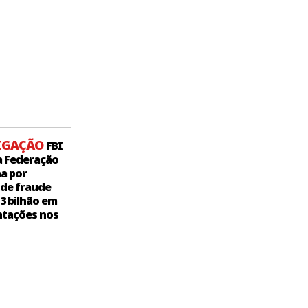
IGAÇÃO
FBI
a Federação
a por
 de fraude
,3 bilhão em
tações nos