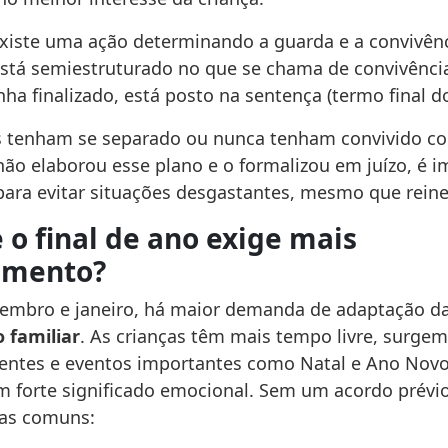
xiste uma ação determinando a guarda e a convivênci
está semiestruturado no que se chama de convivência
ha finalizado, está posto na sentença (termo final d
s tenham se separado ou nunca tenham convivido co
não elaborou esse plano e o formalizou em juízo, é 
 para evitar situações desgastantes, mesmo que reine
 o final de ano exige mais
amento?
embro e janeiro, há maior demanda de adaptação d
 familiar
. As crianças têm mais tempo livre, surgem
arentes e eventos importantes como Natal e Ano Nov
 forte significado emocional. Sem um acordo prévi
das comuns: