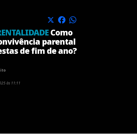
X
Facebook
WhatsApp
RENTALIDADE
Como
onvivência parental
festas de fim de ano?
ito
025 às 11:11