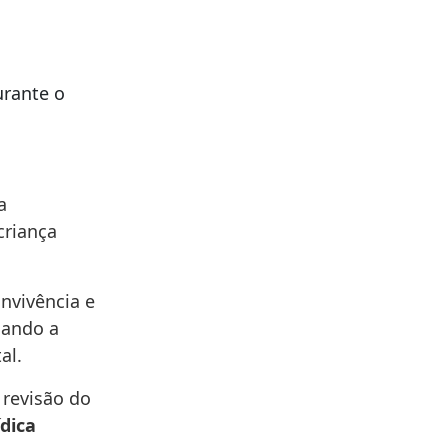
urante o
a
criança
onvivência e
uando a
al.
 revisão do
ídica