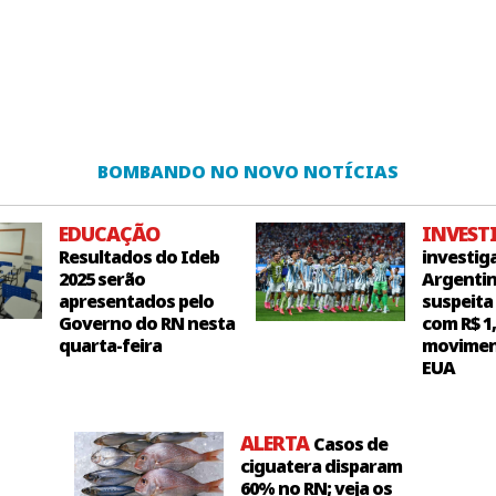
BOMBANDO NO NOVO NOTÍCIAS
EDUCAÇÃO
INVEST
Resultados do Ideb
investig
2025 serão
Argentin
apresentados pelo
suspeita
Governo do RN nesta
com R$ 1
quarta-feira
movimen
EUA
ALERTA
Casos de
ciguatera disparam
60% no RN; veja os