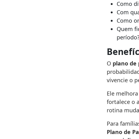
Como div
Com qual
Como or
Quem fic
período
Benefíc
O
plano de
probabilidad
vivencie o 
Ele melhora 
fortalece o
rotina muda
Para famíli
Plano de Pa