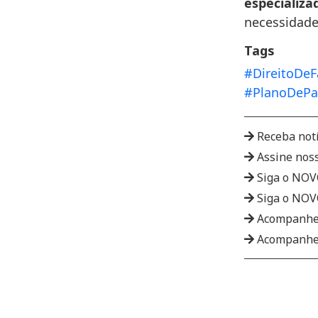
especializa
necessidades
Tags
#DireitoDeF
#PlanoDePa
Receba not
Assine nos
Siga o NO
Siga o NO
Acompanhe
Acompanhe 