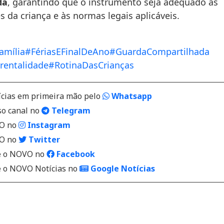
da
, garantindo que o instrumento seja adequado às
 da criança e às normas legais aplicáveis.
amília
#FériasEFinalDeAno
#GuardaCompartilhada
rentalidade
#RotinaDasCrianças
ícias em primeira mão pelo
Whatsapp
so canal no
Telegram
VO no
Instagram
VO no
Twitter
 o NOVO no
Facebook
o NOVO Notícias no
Google Notícias