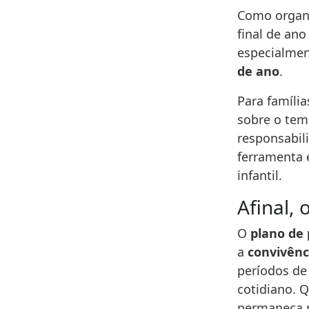
Como organiz
final de an
especialmen
de ano
.
Para famíli
sobre o temp
responsabil
ferramenta e
infantil.
Afinal,
O
plano de
a
convivênc
períodos de
cotidiano. 
permaneça n