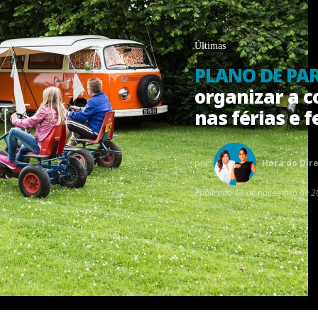
Últimas
PLANO DE PA
organizar a c
nas férias e 
por:
Hora do Dire
Publicado
17 de novembro de 2