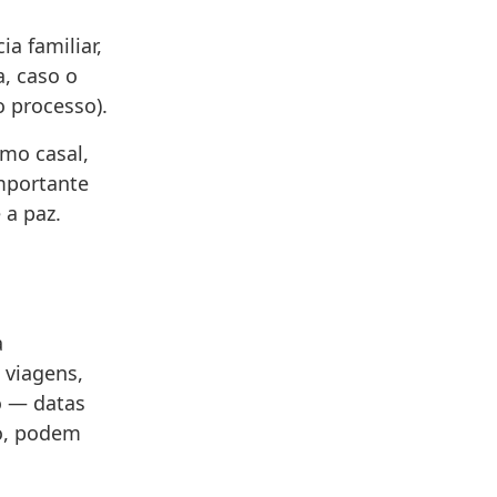
a familiar,
, caso o
o processo).
mo casal,
importante
 a paz.
a
 viagens,
o — datas
o, podem