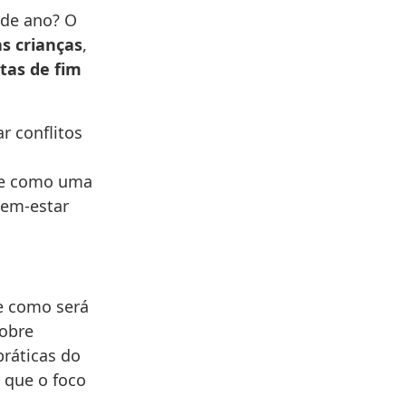
 de ano? O
as crianças
,
tas de fim
r conflitos
e como uma
bem-estar
re como será
sobre
práticas do
 que o foco