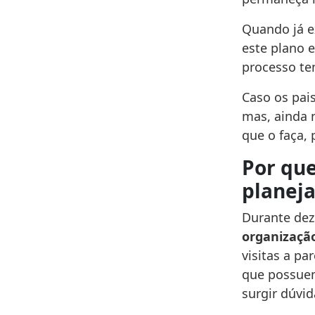
Quando já e
este plano 
processo ten
Caso os pai
mas, ainda 
que o faça,
Por que
planej
Durante dez
organização
visitas a p
que possuem
surgir dúvi