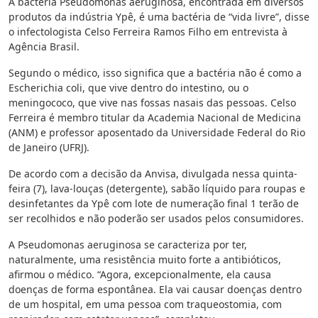
A bactéria Pseudomonas aeruginosa, encontrada em diversos
produtos da indústria Ypê, é uma bactéria de “vida livre”, disse
o infectologista Celso Ferreira Ramos Filho em entrevista à
Agência Brasil.
Segundo o médico, isso significa que a bactéria não é como a
Escherichia coli, que vive dentro do intestino, ou o
meningococo, que vive nas fossas nasais das pessoas. Celso
Ferreira é membro titular da Academia Nacional de Medicina
(ANM) e professor aposentado da Universidade Federal do Rio
de Janeiro (UFRJ).
De acordo com a decisão da Anvisa, divulgada nessa quinta-
feira (7), lava-louças (detergente), sabão líquido para roupas e
desinfetantes da Ypê com lote de numeração final 1 terão de
ser recolhidos e não poderão ser usados pelos consumidores.
A Pseudomonas aeruginosa se caracteriza por ter,
naturalmente, uma resistência muito forte a antibióticos,
afirmou o médico. “Agora, excepcionalmente, ela causa
doenças de forma espontânea. Ela vai causar doenças dentro
de um hospital, em uma pessoa com traqueostomia, com