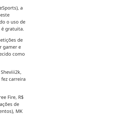
eSports), a
neste
ido o uso de
é gratuita.
etições de
or gamer e
nhecido como
Sheviii2k,
fez carreira
ee Fire, R$
 ações de
mentos), MK