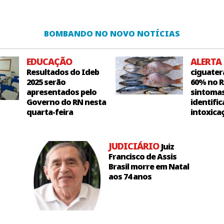
BOMBANDO NO NOVO NOTÍCIAS
EDUCAÇÃO
ALERTA
Resultados do Ideb
ciguater
2025 serão
60% no R
apresentados pelo
sintoma
Governo do RN nesta
identific
quarta-feira
intoxica
JUDICIÁRIO
Juiz
Francisco de Assis
Brasil morre em Natal
aos 74 anos