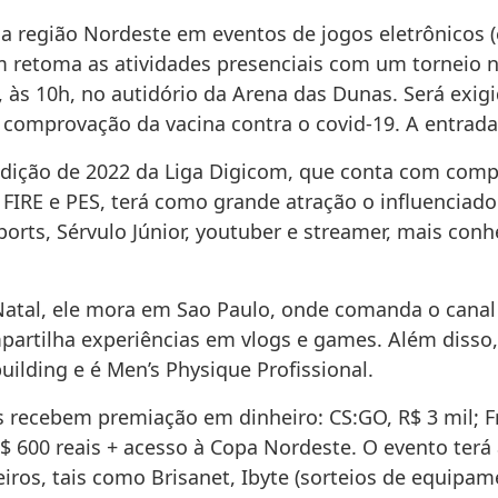
a região Nordeste em eventos de jogos eletrônicos (
m retoma as atividades presenciais com um torneio 
 às 10h, no autidório da Arena das Dunas. Será exig
 comprovação da vacina contra o covid-19. A entrada 
edição de 2022 da Liga Digicom, que conta com comp
 FIRE e PES, terá como grande atração o influenciad
ports, Sérvulo Júnior, youtuber e streamer, mais co
Natal, ele mora em Sao Paulo, onde comanda o canal 
artilha experiências em vlogs e games. Além disso, 
ilding e é Men’s Physique Profissional.
 recebem premiação em dinheiro: CS:GO, R$ 3 mil; Fr
R$ 600 reais + acesso à Copa Nordeste. O evento terá
iros, tais como Brisanet, Ibyte (sorteios de equipa