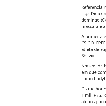
Referência n
Liga Digico
domingo (6),
máscara e a
A primeira 
CS:GO, FREE
atleta de eS
Sheviii.
Natural de 
em que comp
como bodybu
Os melhores
1 mil; PES, 
alguns parce