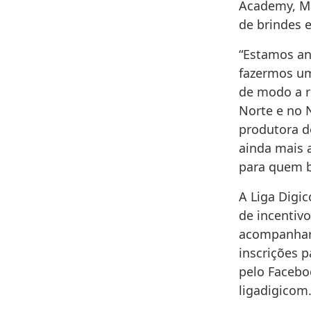
Academy, Ma
de brindes 
“Estamos an
fazermos um
de modo a r
Norte e no N
produtora d
ainda mais a
para quem b
A Liga Digi
de incentiv
acompanhar 
inscrições 
pelo Facebo
ligadigicom