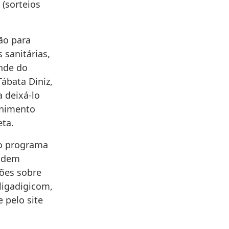
 (sorteios
ão para
sanitárias,
nde do
Tábata Diniz,
 deixá-lo
enimento
ta.
do programa
podem
ões sobre
ligadigicom,
 pelo site