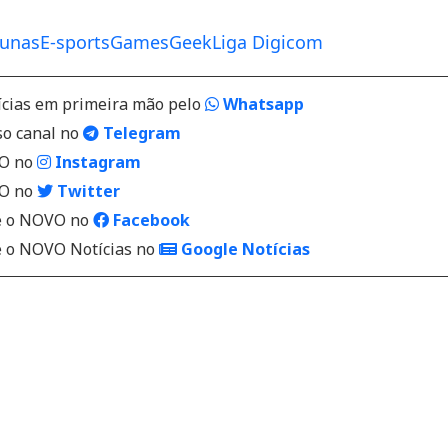
Dunas
E-sports
Games
Geek
Liga Digicom
ícias em primeira mão pelo
Whatsapp
so canal no
Telegram
VO no
Instagram
VO no
Twitter
 o NOVO no
Facebook
o NOVO Notícias no
Google Notícias