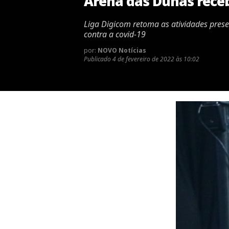
Arena das Dunas receb
Liga Digicom retoma as atividades prese
contra a covid-19
por:
NOVO Notícias
Publicado
4 de fevereiro de 2022 às 10:02