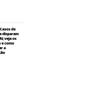
Casos de
a disparam
N; veja os
s e como
ar a
ção