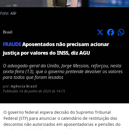
Foto: ABr
X
Facebook
Brasil
FRAUDE
Aposentados não precisam acionar
justiça por valores do INSS, diz AGU
O advogado-geral da União, Jorge Messias, reforçou, nesta
sexta-feira (13), que o governo pretende devolver os valores
para todos que foram lesados
por:
Agência Brasil
Publicado
14 de junho de 2025 às 14:15
O governo federal espera decisão do Supremo Tribunal
Federal (STF) para anunciar o calendário de restituição dos
descontos não autorizados em aposentadorias e pensões do