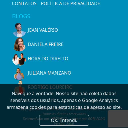
CONTATOS
POLÍTICA DE PRIVACIDADE
BLOGS
JEAN VALÉRIO
DANIELA FREIRE
HORA DO DIREITO
JULIANA MANZANO
RODRIGO LOUREIRO
Navegue à vontade! Nosso site não coleta dados
sensíveis dos usuários, apenas o Google Analytics
armazena cookies para estatísticas de acesso ao site.
Copyright 2024 - Novo Notícias - www.novonoticias.com.br
Todos os direitos reservados
Desenvolvido por INTERATIVA - Layout por ROBLEDDO
Ok. Entendi.
Versão: 2.0.0