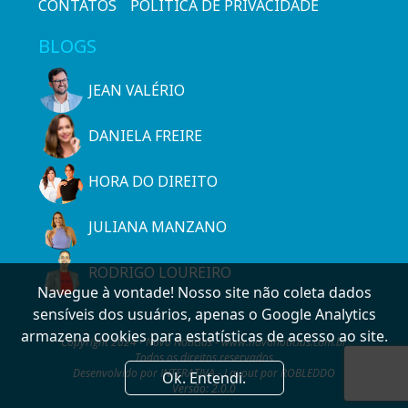
CONTATOS
POLÍTICA DE PRIVACIDADE
BLOGS
JEAN VALÉRIO
DANIELA FREIRE
HORA DO DIREITO
JULIANA MANZANO
RODRIGO LOUREIRO
Navegue à vontade! Nosso site não coleta dados
sensíveis dos usuários, apenas o Google Analytics
armazena cookies para estatísticas de acesso ao site.
Copyright 2024 - Novo Notícias - www.novonoticias.com.br
Todos os direitos reservados
Desenvolvido por INTERATIVA - Layout por ROBLEDDO
Ok. Entendi.
Versão: 2.0.0